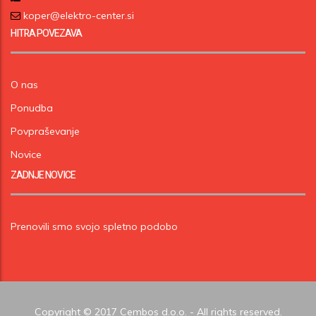
koper@elektro-center.si
HITRA POVEZAVA
O nas
Ponudba
Povpraševanje
Novice
ZADNJE NOVICE
Prenovili smo svojo spletno podobo
Copyright © 2017 Cembos d.o.o. - All rights reserved.