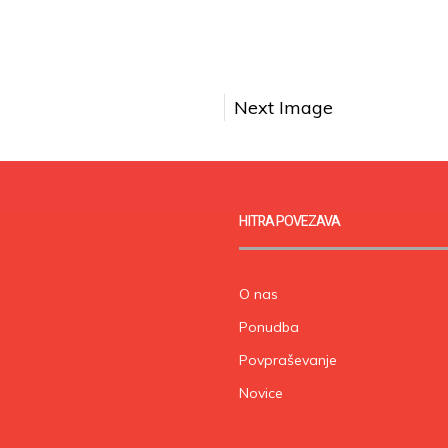
Next Image
HITRA POVEZAVA
O nas
Ponudba
Povpraševanje
Novice