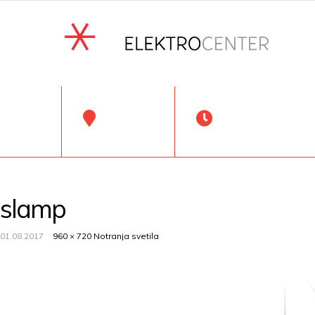
Lokacija
Delovni čas
Koper, SLO
Pon-Pet: 7:00-19:00,
slamp
01.08.2017
960 × 720
Notranja svetila