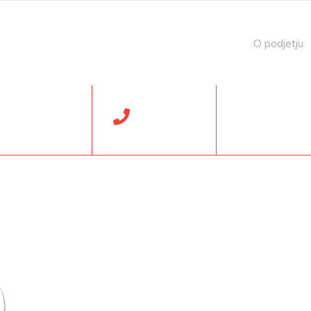
O podjetju
Telefon
 Sob: 7:00-13:00
05 612 15 00