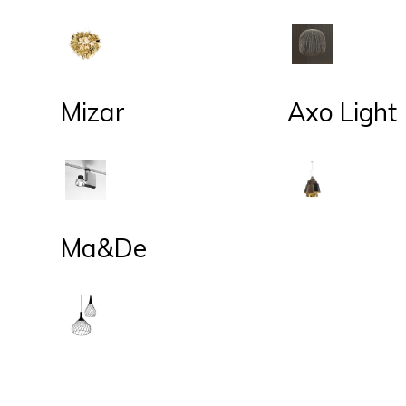
Mizar
Axo Light
Ma&De