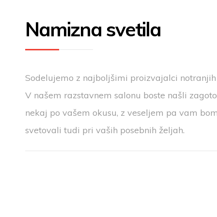
Namizna svetila
Sodelujemo z najboljšimi proizvajalci notranjih 
V našem razstavnem salonu boste našli zagot
nekaj po vašem okusu, z veseljem pa vam bo
svetovali tudi pri vaših posebnih željah.