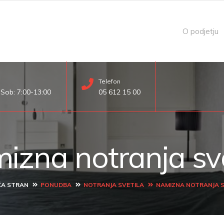
O podjetju
Telefon
 Sob: 7:00-13:00
05 612 15 00
izna notranja sve
A STRAN
PONUDBA
NOTRANJA SVETILA
NAMIZNA NOTRANJA S