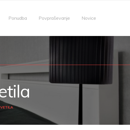
Ponudba
Povpraševanje
Novice
tila
VETILA