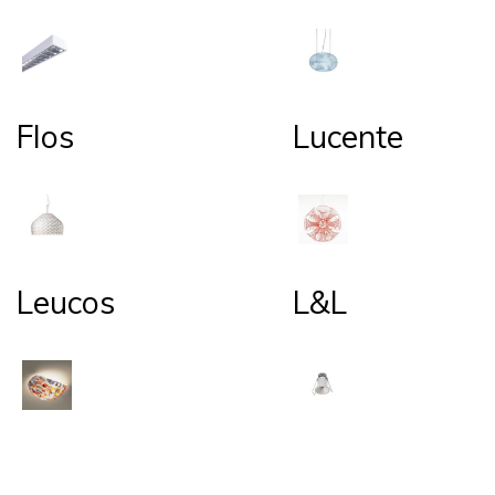
Flos
Lucente
Leucos
L&L